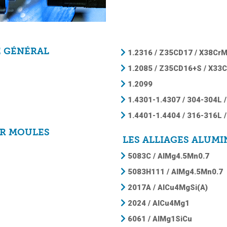
E GÉNÉRAL
1.2316 / Z35CD17 / X38Cr
1.2085 / Z35CD16+S / X33
1.2099
1.4301-1.4307 / 304-304L /
1.4401-1.4404 / 316-316L 
UR MOULES
LES ALLIAGES ALUM
5083C / AlMg4.5Mn0.7
5083H111 / AlMg4.5Mn0.7
2017A / AlCu4MgSi(A)
2024 / AlCu4Mg1
6061 / AlMg1SiCu