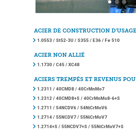
ACIER DE CONSTRUCTION D’USAG
1.0553 / St52-3U / S355 / E36 / Fe 510
ACIER NON ALLIÉ
1.1730 / C45 / XC48
ACIERS TREMPÉS ET REVENUS PO
1.2311 / 40CMD8 / 40CrMnMo7
1.2312 / 40CMD8+S / 40CrMnMo8-6+S
1.2711 / 54NCDV6 / 54NiCrMoV6
1.2714 / 55NCDV7 / 55NiCrMoV7
1.2714+S / 55NCDV7+S / 55NiCrMoV7+S